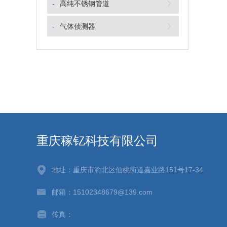
-
高纯不锈钢管道
-
气体侦测器
重庆稼钇科技有限公司
地址：重庆市渝北区仙桃街道嘉业路151号17-34
邮箱：15102348679@139.com
传真：