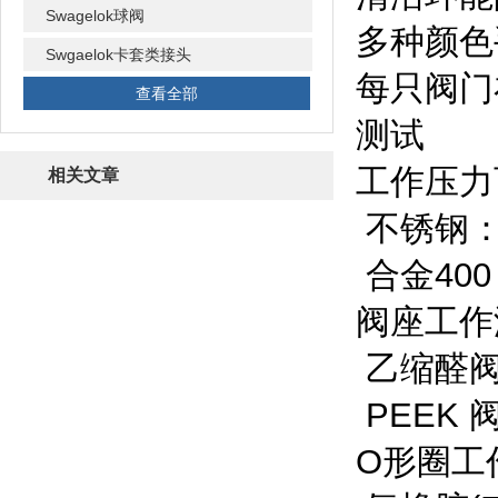
Swagelok球阀
多种颜色
Swgaelok卡套类接头
每只阀门
查看全部
测试
工作压力
相关文章
不锈钢：414
合金400：
阀座工作
乙缩醛
阀
PEEK 
O形圈工