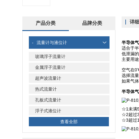
详
产品分类
品牌分类
-
流量计与液位计
半导体气
适合于半
低泄漏的
玻璃浮子流量计
主要用途
金属浮子流量计
空气在0℃
选择流量
超声波流量计
如果气体
热式流量计
半导体气
孔板式流量计
☆1未满50
浮子式液位计
☆2超过30
☆3超过1
查看全部